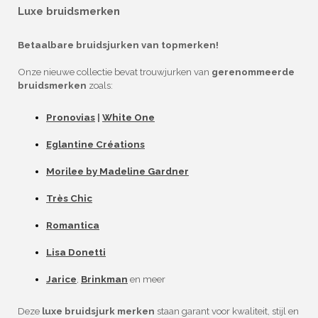
Luxe bruidsmerken
Betaalbare bruidsjurken van topmerken!
Onze nieuwe collectie bevat trouwjurken van
gerenommeerde
bruidsmerken
zoals:
Pronovias
|
White One
Eglantine Créations
Morilee by Madeline Gardner
Très Chic
Romantica
Lisa Donetti
Jarice
,
Brinkman
en meer
Deze
luxe bruidsjurk merken
staan garant voor kwaliteit, stijl en