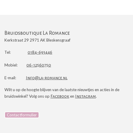
Bruidsboutique La Romance
Kerkstraat 29 2971 AK Bleskensgraaf
Tel:
0184-693446
Mobiel:
06-12560750
E-mail:
Info@la-romance.nl
Wilt u op de hoogte blijven van de laatste nieuwtjes en acties in de
bruidswinkel? Volg ons op
Facebook
en
Instagram
.
Contactformulier