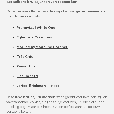
Betaalbare bruidsjurken van topmerken!
Onze nieuwe collectie bevat trouwjurken van
gerenommeerde
bruidsmerken
zoals:
Pronovias
|
White One
Eglantine Créations
Morilee by Madeline Gardner
Très Chic
Romantica
Lisa Donetti
Jarice
,
Brinkman
en meer
Deze
luxe bruidsjurk merken
staan garant voor kwaliteit, stijl en
vakmanschap. Zo kies je bij ons altijd voor een jurk die niet alleen
prachtig oogt, maar ook heerlijk zit en perfect aansluit op jouw
persoonlijke stijl.