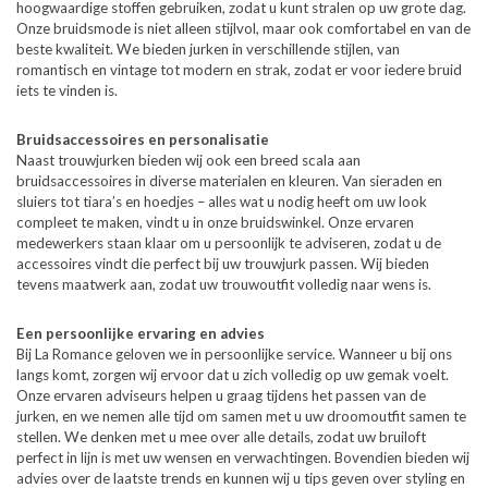
hoogwaardige stoffen gebruiken, zodat u kunt stralen op uw grote dag.
Onze bruidsmode is niet alleen stijlvol, maar ook comfortabel en van de
beste kwaliteit. We bieden jurken in verschillende stijlen, van
romantisch en vintage tot modern en strak, zodat er voor iedere bruid
iets te vinden is.
Bruidsaccessoires en personalisatie
Naast trouwjurken bieden wij ook een breed scala aan
bruidsaccessoires in diverse materialen en kleuren. Van sieraden en
sluiers tot tiara’s en hoedjes – alles wat u nodig heeft om uw look
compleet te maken, vindt u in onze bruidswinkel. Onze ervaren
medewerkers staan klaar om u persoonlijk te adviseren, zodat u de
accessoires vindt die perfect bij uw trouwjurk passen. Wij bieden
tevens maatwerk aan, zodat uw trouwoutfit volledig naar wens is.
Een persoonlijke ervaring en advies
Bij La Romance geloven we in persoonlijke service. Wanneer u bij ons
langs komt, zorgen wij ervoor dat u zich volledig op uw gemak voelt.
Onze ervaren adviseurs helpen u graag tijdens het passen van de
jurken, en we nemen alle tijd om samen met u uw droomoutfit samen te
stellen. We denken met u mee over alle details, zodat uw bruiloft
perfect in lijn is met uw wensen en verwachtingen. Bovendien bieden wij
advies over de laatste trends en kunnen wij u tips geven over styling en