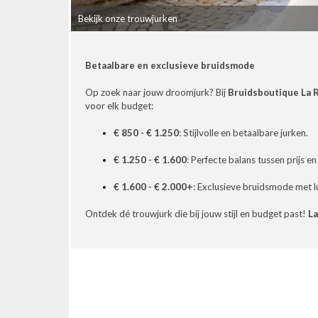
Bekijk onze trouwjurken
Betaalbare en exclusieve bruidsmode
Op zoek naar jouw droomjurk? Bij
Bruidsboutique La
voor elk budget:
€ 850 - € 1.250
: Stijlvolle en betaalbare jurken.
€ 1.250 - € 1.600
: Perfecte balans tussen prijs en 
Pronovias
ations
Pronovias is één van de meest
€ 1.600 - € 2.000+
: Exclusieve bruidsmode met lu
ijnde
toonaangevende collecties in
glantine
de bruidsmodewereld. Het
Ontdek dé trouwjurk die bij jouw stijl en budget past!
L
 Creations
Spaanse bruidsmodemerk
j
n elegante
staat alom bekend om haar
m
n die elke
elegante jurken. De
alen.
bruidsjurken zijn gemaakt van
voornamelijk luxe stoffen zoals
kant en zijde.
Pronovias