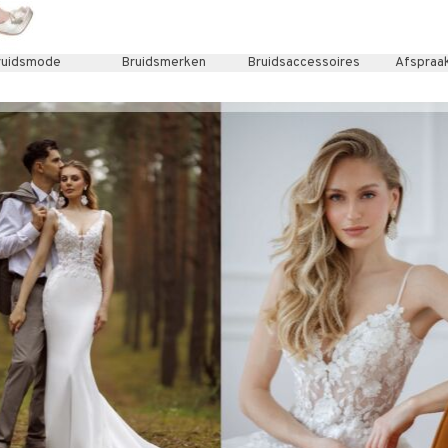
ruidsmode
Bruidsmerken
Menu overslaan
Bruidsaccessoires
Afspraa
▼
▼
▼
▼