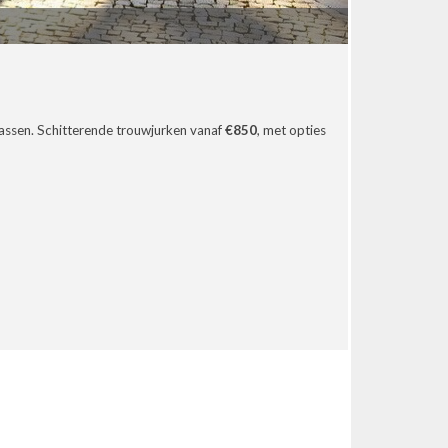
sklassen. Schitterende trouwjurken vanaf
€850
, met opties
n
g
in
.
m
er