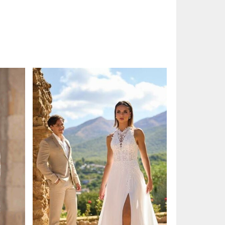
a
n
et
e
uw