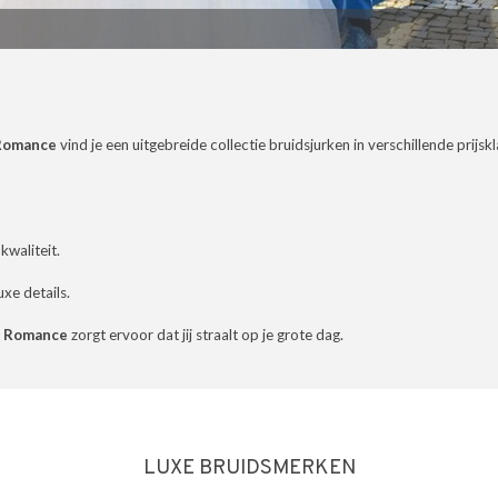
 Romance
vind je een uitgebreide collectie bruidsjurken in verschillende prij
kwaliteit.
Tres Chic
xe details.
De romantische trouwjurke
Jarice
van Tres Chic zijn fris, jeugdi
Charmant en verfijnd zijn de
en hebben soms zelfs een kle
a Romance
zorgt ervoor dat jij straalt op je grote dag.
urken van Jarice Bridal. Stijlvol
beetje een stoere uitstraling
et een jeugdige look voor een
Bijzondere details, stoffen o
onvergetelijke trouwdag.
bij weg te dromen maken dat 
voor elke jonge bruid dé
perfecte jurk te vinden is.
Jarice
LUXE BRUIDSMERKEN
Tres Chic