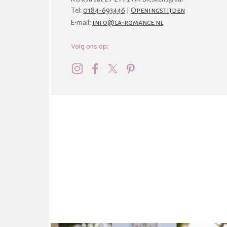
Tel:
0184-693446
|
Openingstijden
E-mail:
info@la-romance.nl
Volg ons op: