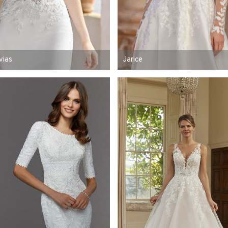
vias
Jarice