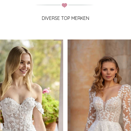
DIVERSE TOP MERKEN
Lisa Donetti
Romantica
De collectie moderne
trouwjurken van het merk Lis
Een schitterende romantische
Donetti is sprankelend en
collectie bruidsjaponnen van
stijlvol. Wijde tule rokken e
het merk Romantica, met de
strakke bovenlijfjes wel of ni
nieuwste trends in de
bewerkt met glitters. Of pur
bruidsmode.
eenvoud afgewisseld met jo
themakleur.
Romantica
Lisa Donetti