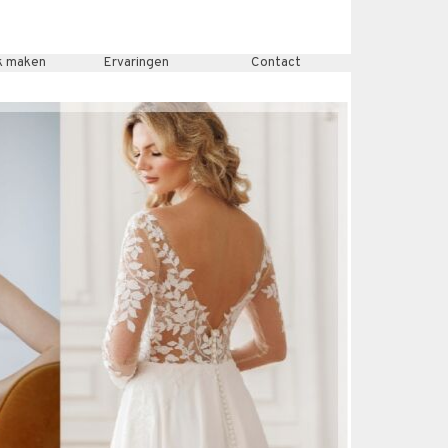
k maken
Ervaringen
Contact
▼
▼
▼