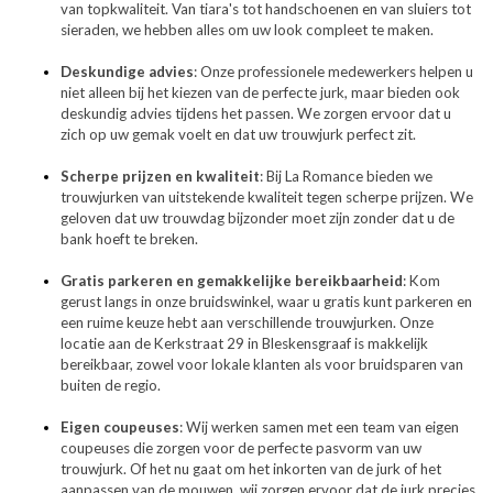
van topkwaliteit. Van tiara's tot handschoenen en van sluiers tot
sieraden, we hebben alles om uw look compleet te maken.
Deskundige advies
: Onze professionele medewerkers helpen u
niet alleen bij het kiezen van de perfecte jurk, maar bieden ook
deskundig advies tijdens het passen. We zorgen ervoor dat u
zich op uw gemak voelt en dat uw trouwjurk perfect zit.
Scherpe prijzen en kwaliteit
: Bij La Romance bieden we
trouwjurken van uitstekende kwaliteit tegen scherpe prijzen. We
geloven dat uw trouwdag bijzonder moet zijn zonder dat u de
bank hoeft te breken.
Gratis parkeren en gemakkelijke bereikbaarheid
: Kom
gerust langs in onze bruidswinkel, waar u gratis kunt parkeren en
een ruime keuze hebt aan verschillende trouwjurken. Onze
locatie aan de Kerkstraat 29 in Bleskensgraaf is makkelijk
bereikbaar, zowel voor lokale klanten als voor bruidsparen van
buiten de regio.
Eigen coupeuses
: Wij werken samen met een team van eigen
coupeuses die zorgen voor de perfecte pasvorm van uw
trouwjurk. Of het nu gaat om het inkorten van de jurk of het
aanpassen van de mouwen, wij zorgen ervoor dat de jurk precies