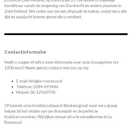
provincie Zuid-Holland, op Kerkstraat 29. De winkel is makkelijk
bereikbaar vanuit de omgeving van Dordrecht en andere plaatsen in
Zuid-Holland. We raden aan om een afspraak te maken, zodat we u alle
tijd en aandacht kunnen geven die u verdient.
Contactinformatie
Heeft u vragen of wilt u meer informatie over onze trouwjurken tot
1200 euro? Neem gerust contact met ons op via:
E-mail: info@la-romance.nl
Telefoon: 0184-693446
Mobiel: 06-12560750
Of bezoek onze bruidsboutique in Bleskensgraaf, waar we u graag
helpen bij het vinden van uw droomjurk en de perfecte
bruidsaccessoires. Wij kijken ernaar uit u te verwelkomen in La
Romance!