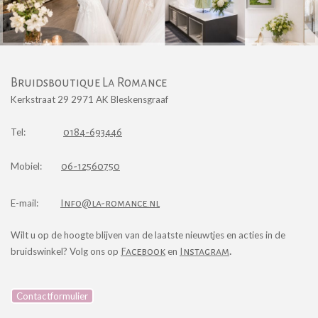
Bruidsboutique La Romance
Kerkstraat 29 2971 AK Bleskensgraaf
Tel:
0184-693446
Mobiel:
06-12560750
E-mail:
I
nfo@la-romance.nl
Wilt u op de hoogte blijven van de laatste nieuwtjes en acties in de
.
bruidswinkel? Volg ons op
Facebook
en
Instagra
m
Contactformulier