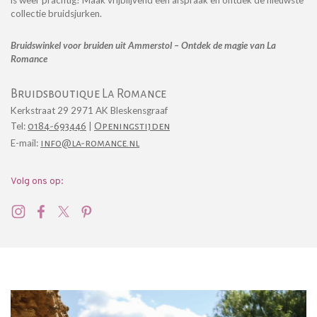
is weer prachtig! Maak vrijblijvend een afspraak en ontdek de nieuwste
collectie bruidsjurken.
Bruidswinkel voor bruiden uit Ammerstol – Ontdek de magie van La
Romance
Bruidsboutique La Romance
Kerkstraat 29 2971 AK Bleskensgraaf
Tel:
0184-693446
|
Openingstijden
E-mail:
info@la-romance.nl
Volg ons op: