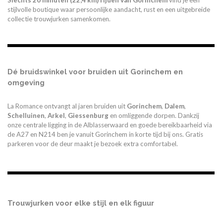
Slechts 20
minuten (22,4 km)
rijden van Gorinchem
vind je een
stijlvolle boutique waar persoonlijke aandacht, rust en een uitgebreide
collectie trouwjurken samenkomen.
Dé bruidswinkel voor bruiden uit Gorinchem en
omgeving
La Romance ontvangt al jaren bruiden uit
Gorinchem
,
Dalem
,
Schelluinen
,
Arkel
,
Giessenburg
en omliggende dorpen. Dankzij
onze centrale ligging in de Alblasserwaard en goede bereikbaarheid via
de A27 en N214 ben je vanuit Gorinchem in korte tijd bij ons. Gratis
parkeren voor de deur maakt je bezoek extra comfortabel.
Trouwjurken voor elke stijl en elk figuur