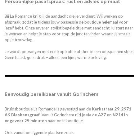
Persoonlijke pasafspraak: rust en advies op maat
Bij La Romance krijg jij de aandacht die je verdient. Wij werken op
afspraak, zodat je tijdens jouw passessie de boutique helemaal voor
jezelf hebt. Onze ervaren stylist begeleidt je met aandacht, luistert naar
je wensen en helpt je stap voor stap de jurk te vinden waarin jij straalt
op je trouwdag.
Je wordt ontvangen met een kop koffie of thee in een ontspannen sfeer.
Geen haast, geen druk – alleen een fijne, warme beleving.
Eenvoudig bereikbaar vanuit Gorinchem
Bruidsboutique La Romance is gevestigd aan de
Kerkstraat 29, 2971
AK Bleskensgraaf
. Vanuit Gorinchem rijd je via
de A27 en N214 in
ongeveer 25 minuten
naar onze boutique.
Ook vanuit omliggende plaatsen zoals: