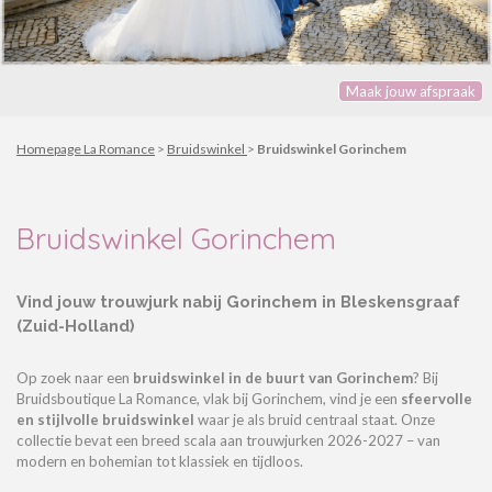
Maak jouw afspraak
Homepage La Romance
>
Bruidswinkel
>
Bruidswinkel Gorinchem
Bruidswinkel Gorinchem
Vind jouw trouwjurk nabij Gorinchem in Bleskensgraaf
(Zuid-Holland)
Op zoek naar een
bruidswinkel in de buurt van Gorinchem
?
Bij
Bruidsboutique La Romanc
e
, vlak bij
Gorinchem
, vind je een
sfeervolle
en stijlvolle
bruidswinkel
waar je als bruid centraal staat. Onze
collectie bevat een breed scala aan
trouwjurken 2026-2027
– van
modern en bohemian tot klassiek en tijdloos.