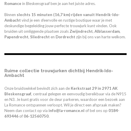
Romance
in Bleskensgraaf ben je aan het juiste adres.
Binnen
slechts 15 minuten (16,7 km) rijden vanuit Hendrik-Ido-
Ambacht
vind je een sfeervolle en rustige boutique waar je met
deskundige begeleiding jouw perfecte trouwjurk kunt vinden. Ook
bruiden uit omliggende plaatsen zoals
Zwijndrecht
,
Alblasserdam
,
Papendrecht
,
Sliedrecht
en
Dordrecht
zijn bij ons van harte welkom.
Ruime collectie trouwjurken dichtbij Hendrik-Ido-
Ambacht
Onze bruidswinkel bevindt zich aan de
Kerkstraat 29 in 2971 AK
Bleskensgraaf
, centraal gelegen en eenvoudig bereikbaar via de N915
en N3. Je kunt gratis voor de deur parkeren, waardoor een bezoek aan
La Romance ontspannen verloopt. Wil je direct een afspraak maken?
Neem dan contact op via
info@la-romance.nl
of bel ons op
0184-
693446
of
06-12560750
.