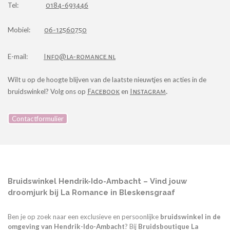
Tel:
0184-693446
Mobiel:
06-12560750
E-mail:
I
nfo@la-romance.nl
Wilt u op de hoogte blijven van de laatste nieuwtjes en acties in de
.
bruidswinkel? Volg ons op
Facebook
en
Instagra
m
Contactformulier
Bruidswinkel Hendrik-Ido-Ambacht – Vind jouw
droomjurk bij La Romance in Bleskensgraaf
Ben je op zoek naar een exclusieve en persoonlijke
bruidswinkel in de
omgeving van Hendrik-Ido-Ambacht
? Bij
Bruidsboutique La