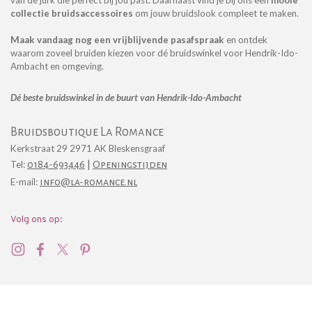
van de jurk die perfect bij jou past.
Daarnaast vind je bij ons een
mooie
collectie
bruidsaccessoires
om jouw bruidslook compleet t
e maken.
Maak vandaag nog een vrijblijvende pasafspraak
en ontdek
waarom zoveel bruiden kiezen voor dé bruidswinkel voor Hendrik-Ido-
Ambacht en omgeving.
Dé beste bruidswinkel in de buurt van Hendrik-Ido-Ambacht
Bruidsboutique La Romance
Kerkstraat 29 2971 AK Bleskensgraaf
|
Tel:
0184-693446
Openingstijden
E-mail:
info@la-romance.nl
Volg ons op: